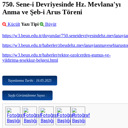
750. Sene-i Devriyesinde Hz. Mevlana'yı
Anma ve Şeb-i Arus Töreni
Küçült
Yazı Tipi
Büyüt
https://w3.beun.edu.tr/duyurular/750.seneidevriyesindehz.mevlanayi
https://w3.beun.edu.tr/haberler/zbeudehz.mevlanayianmavesebiarustore
https://w3.beun.edu.tr/haberler/rektor-ozolcerden-gumus-ve-
yildirima-tesekkur-belgesi.html
Yayınlanma Tarihi : 16.05.2025
Sayfa Görüntülenme Sayısı :