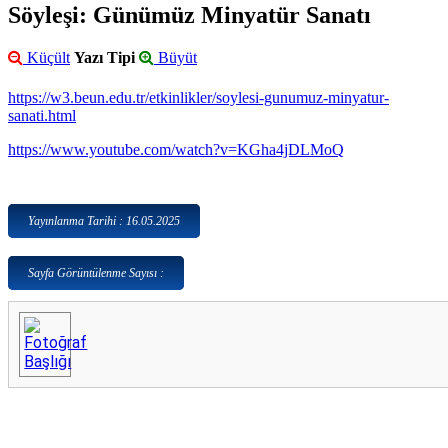
Söyleşi: Günümüz Minyatür Sanatı
Küçült
Yazı Tipi
Büyüt
https://w3.beun.edu.tr/etkinlikler/soylesi-gunumuz-minyatur-
sanati.html
https://www.youtube.com/watch?v=KGha4jDLMoQ
Yayınlanma Tarihi : 16.05.2025
Sayfa Görüntülenme Sayısı :