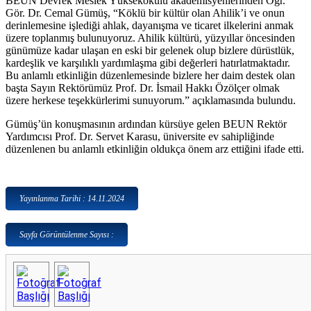
BEUN Devrek Meslek Yüksekokulu akademisyenlerinden Öğr.
Gör. Dr. Cemal Gümüş, “Köklü bir kültür olan Ahilik’i ve onun
derinlemesine işlediği ahlak, dayanışma ve ticaret ilkelerini anmak
üzere toplanmış bulunuyoruz. Ahilik kültürü, yüzyıllar öncesinden
günümüze kadar ulaşan en eski bir gelenek olup bizlere dürüstlük,
kardeşlik ve karşılıklı yardımlaşma gibi değerleri hatırlatmaktadır.
Bu anlamlı etkinliğin düzenlemesinde bizlere her daim destek olan
başta Sayın Rektörümüz Prof. Dr. İsmail Hakkı Özölçer olmak
üzere herkese teşekkürlerimi sunuyorum.” açıklamasında bulundu.
Gümüş’ün konuşmasının ardından kürsüye gelen BEUN Rektör
Yardımcısı Prof. Dr. Servet Karasu, üniversite ev sahipliğinde
düzenlenen bu anlamlı etkinliğin oldukça önem arz ettiğini ifade etti.
Yayınlanma Tarihi : 14.11.2024
Sayfa Görüntülenme Sayısı :