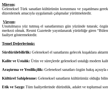
Misyon;
Geleneksel Türk sanatları kültürünün korunması ve yaşatılması gerekli
düzenlemek amacıyla uygulamalı çalışmalar yürütmektedir.
Vizyon;
Unutulmaya yüz tutmuş el sanatlarımızı gün yüzünde tutarak; özgün ,
merkezi olmak. Resmi Gazetede yayınlanarak yürürlüğe giren “Bülent 
faaliyet göstermektedir.
Temel Değerlerimiz:
Sürdürülebilirlik:
Geleneksel el sanatlarını gelecek kuşaklara aktarm
Kalite ve Ustalık:
Ürün ve süreçlerde geleneksel ustalığı modern kalite
Araştırma ve Yenilikçilik:
Geleneksel sanatları özgün bakış açısıyla el
Kültürel Sahiplenme:
Geleneksel sanatların kültürümüz olduğu bilinc
Etik ve Saygı:
Tüm faaliyetlerinde dürüstlük, adalet ve toplumsal soru