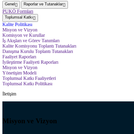
Genel
Raporlar ve Tutanaklar
PUKÖ Formları
Toplumsal Katkı
Kalite Politikası
Misyon ve Vizyon
Komisyon ve Kurullar
İş Akışları ve Görev Tanımları
Kalite Komisyonu Toplantı Tutanakları
Danışma Kurulu Toplantı Tutanakları
Faaliyet Raporları
İyileştirme Faaliyeti Raporları
Misyon ve Vizyon
Yönetişim Modeli
Toplumsal Katkı Faaliyetleri
Toplumsal Katkı Politikası
İletişim
Misyon ve Vizyon