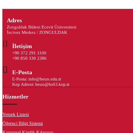
Adres
Zonguldak Bülent Ecevit Üniversitesi
İncivez Merkez / ZONGULDAK
İletişim
+90 372 291 1100
+90 850 330 2386
E-Posta
E-Posta: info@beun.edu.tr
Kep Adresi: beun@hs03.kep.tr
Hizmetler
Yemek Listesi
Öğrenci Bilgi Sistemi
Kurumsal Kimlik Kılavuzu