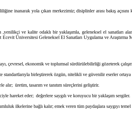
liğine inanarak yola çıkan merkezimiz; disiplinler arası bakış açısını k
yenilikçi ve kalite odaklı bir yaklaşımla, geleneksel el sanatları al
Ecevit Üniversitesi Geleneksel El Sanatları Uygulama ve Araştırma Mer
ayı, çevresel, ekonomik ve toplumsal sürdürülebilirliği gözeterek çalışm
 standartlarıyla birleştirerek özgün, nitelikli ve güvenilir eserler ortay
e alır; üretim, tasarım ve tanıtım süreçlerini geliştirir.
iyle hareket eder; değerlere saygılı ve koruyucu bir yaklaşım sergiler.
mluluk ilkelerine bağlı kalır; emek veren tüm paydaşlara saygıyı temel a