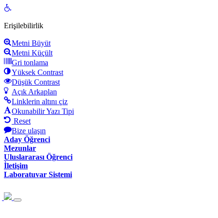
Open
toolbar
Erişilebilirlik
Metni Büyüt
Metni Küçült
Gri tonlama
Yüksek Contrast
Düşük Contrast
Açık Arkaplan
Linklerin altını çiz
Okunabilir Yazı Tipi
Reset
Bize ulaşın
Aday Öğrenci
Mezunlar
Uluslararası Öğrenci
İletişim
Laboratuvar Sistemi